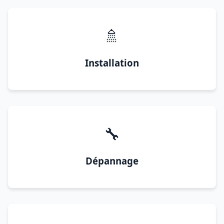
🚿
Installation
🔧
Dépannage