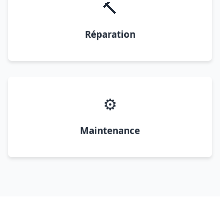
🔨
Réparation
⚙️
Maintenance