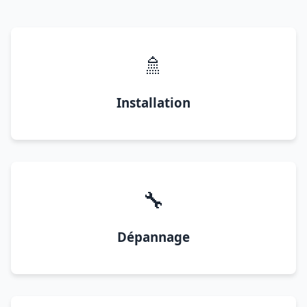
🚿
Installation
🔧
Dépannage