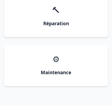
🔨
Réparation
⚙️
Maintenance