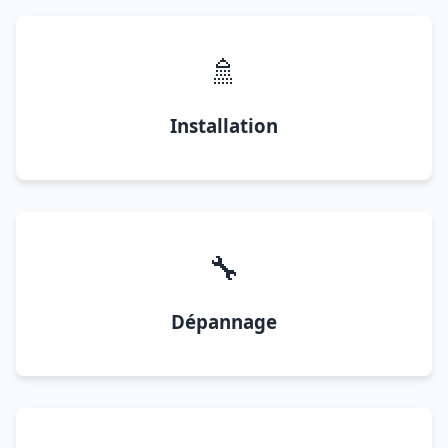
🚿
Installation
🔧
Dépannage