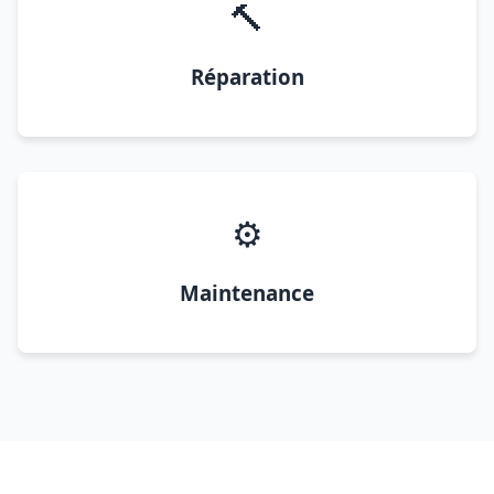
🔨
Réparation
⚙️
Maintenance