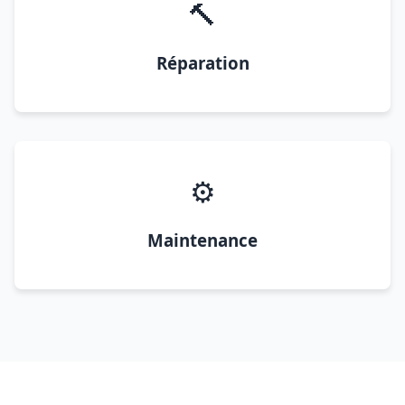
🔨
Réparation
⚙️
Maintenance