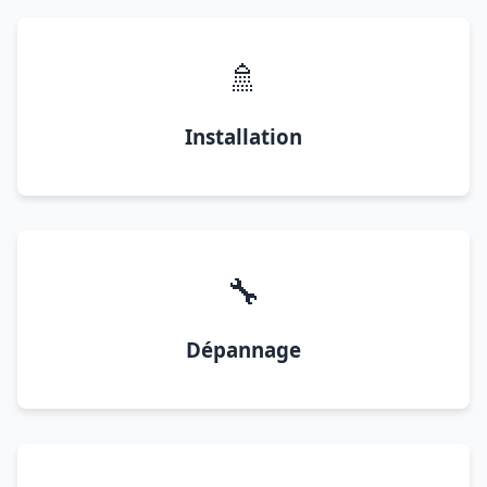
🚿
Installation
🔧
Dépannage