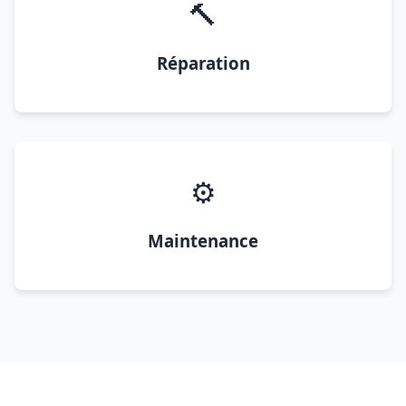
🔨
Réparation
⚙️
Maintenance