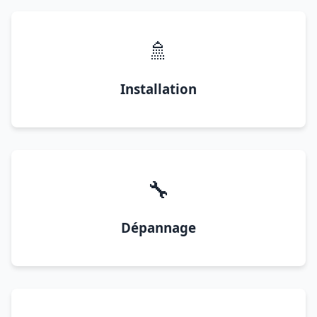
🚿
Installation
🔧
Dépannage