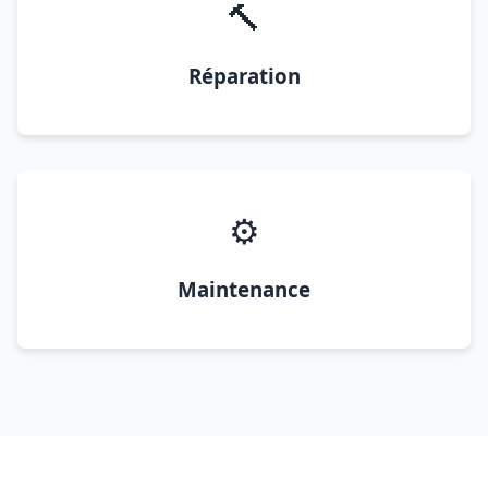
🔨
Réparation
⚙️
Maintenance