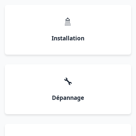
🚿
Installation
🔧
Dépannage