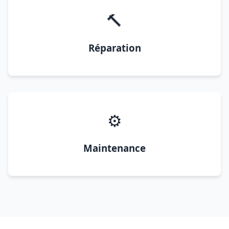
🔨
Réparation
⚙️
Maintenance