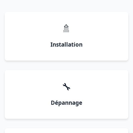
🚿
Installation
🔧
Dépannage